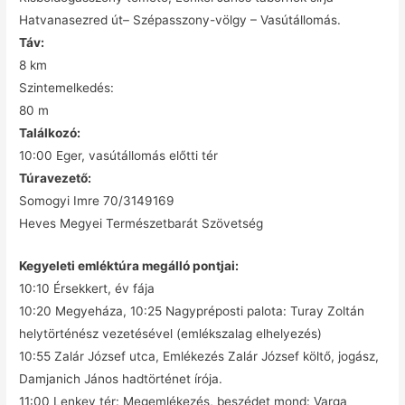
Hatvanasezred út– Szépasszony-völgy – Vasútállomás.
Táv:
8 km
Szintemelkedés:
80 m
Találkozó:
10:00 Eger, vasútállomás előtti tér
Túravezető:
Somogyi Imre 70/3149169
Heves Megyei Természetbarát Szövetség
Kegyeleti emléktúra megálló pontjai:
10:10 Érsekkert, év fája
10:20 Megyeháza, 10:25 Nagypréposti palota: Turay Zoltán
helytörténész vezetésével (emlékszalag elhelyezés)
10:55 Zalár József utca, Emlékezés Zalár József költő, jogász,
Damjanich János hadtörténet írója.
11:00 Lenkey tér: Megemlékezés, beszédet mond: Varga