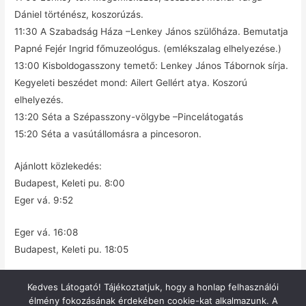
Dániel történész, koszorúzás.
11:30 A Szabadság Háza –Lenkey János szülőháza. Bemutatja
Papné Fejér Ingrid főmuzeológus. (emlékszalag elhelyezése.)
13:00 Kisboldogasszony temető: Lenkey János Tábornok sírja.
Kegyeleti beszédet mond: Ailert Gellért atya. Koszorú
elhelyezés.
13:20 Séta a Szépasszony-völgybe –Pincelátogatás
15:20 Séta a vasútállomásra a pincesoron.
Ajánlott közlekedés:
Budapest, Keleti pu. 8:00
Eger vá. 9:52
Eger vá. 16:08
Budapest, Keleti pu. 18:05
Kedves Látogató! Tájékoztatjuk, hogy a honlap felhasználói
élmény fokozásának érdekében cookie-kat alkalmazunk. A