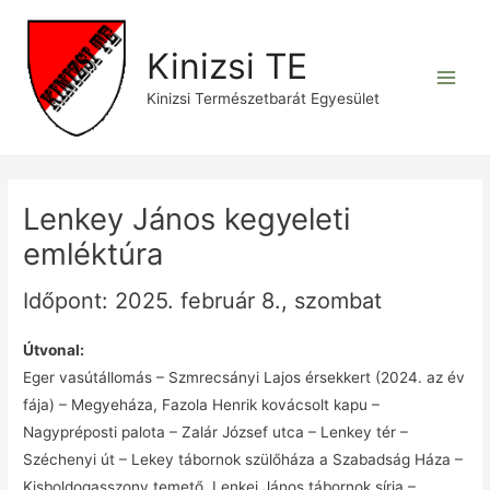
Skip
to
Kinizsi TE
content
Main
Kinizsi Természetbarát Egyesület
Men
Lenkey János kegyeleti
emléktúra
Időpont: 2025. február 8., szombat
Útvonal:
Eger vasútállomás – Szmrecsányi Lajos érsekkert (2024. az év
fája) – Megyeháza, Fazola Henrik kovácsolt kapu –
Nagypréposti palota – Zalár József utca – Lenkey tér –
Széchenyi út – Lekey tábornok szülőháza a Szabadság Háza –
Kisboldogasszony temető, Lenkei János tábornok sírja –