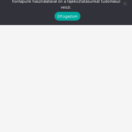
honlapunk használatával ön a tájékoztatásunkat tudomásul
veszi.
686
Elfogadom
75,60%
Külföldiek
23
1,50%
13
56,50%
Életkor szerinti megoszlás
Indult
Teljesített