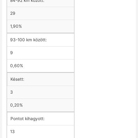
84-92 km között:
29
1,90%
93-100 km között:
9
0,60%
Késett:
3
0,20%
Pontot kihagyott:
13