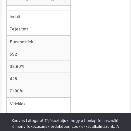
Indult
Teljesített
Budapestiek
592
38,90%
425
71,80%
Vidékiek
908
Kedves Látogató! Tájékoztatjuk, hogy a honlap felhasználói
élmény fokozásának érdekében cookie-kat alkalmazunk. A
59,60%