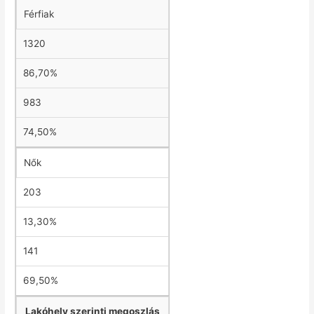
Férfiak
1320
86,70%
983
74,50%
Nők
203
13,30%
141
69,50%
Lakóhely szerinti megoszlás