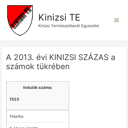
Skip
to
Kinizsi TE
content
Main
Kinizsi Természetbarát Egyesület
Men
A 2013. évi KINIZSI SZÁZAS a
számok tükrében
Indulók száma:
1523
Feladta: