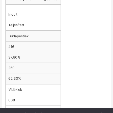
Indult
Teljesített
Budapestiek
416
37,80%
259
62,30%
Vidékiek
668
60,70%