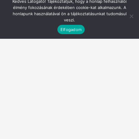
Kedves Látogató! Tájékoztatjuk, hogy a honlap felhasználói
élmény fokozásának érdekében cookie-kat alkalmazunk. A
441
honlapunk használatával ön a tájékoztatásunkat tudomásul
veszi.
66,00%
Elfogadom
Külföldiek
17
1,50%
9
52,90%
Életkor szerinti megoszlás
Indult
Teljesített