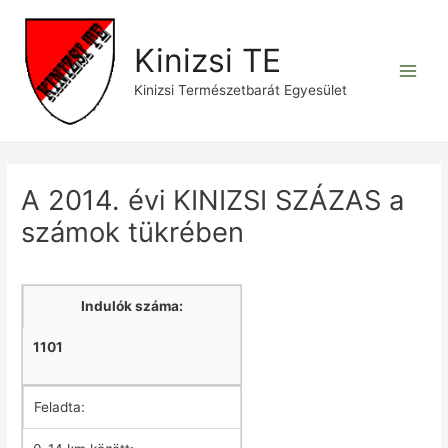
Skip
to
Kinizsi TE
content
Main
Kinizsi Természetbarát Egyesület
Men
A 2014. évi KINIZSI SZÁZAS a
számok tükrében
Indulók száma:
1101
Feladta: