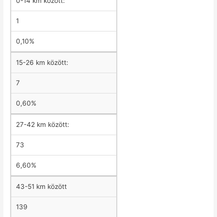
0-14 km között:
1
0,10%
15-26 km között:
7
0,60%
27-42 km között:
73
6,60%
43-51 km között
139