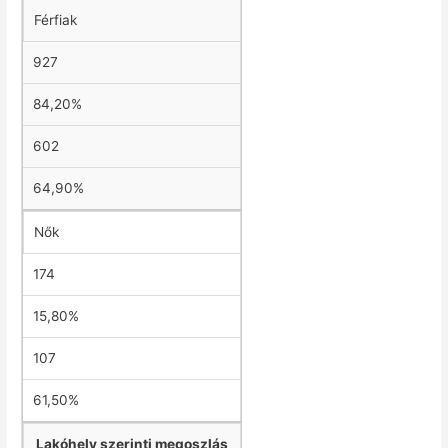
Férfiak
927
84,20%
602
64,90%
Nők
174
15,80%
107
61,50%
Lakóhely szerinti megoszlás