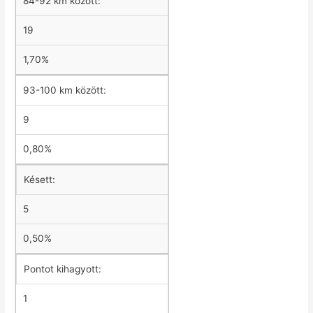
84-92 km között:
19
1,70%
93-100 km között:
9
0,80%
Késett:
5
0,50%
Pontot kihagyott:
1