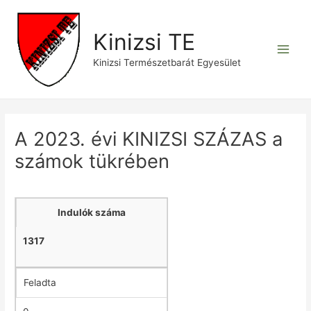
Skip
to
Kinizsi TE
content
Main
Kinizsi Természetbarát Egyesület
Men
A 2023. évi KINIZSI SZÁZAS a
számok tükrében
Indulók száma
1317
Feladta