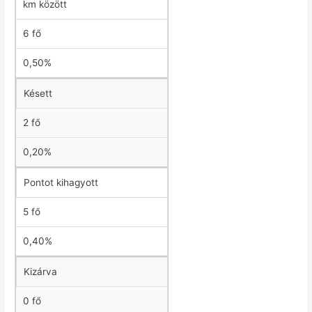
km között
6 fő
0,50%
Késett
2 fő
0,20%
Pontot kihagyott
5 fő
0,40%
Kizárva
0 fő