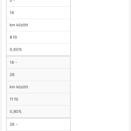
0 -
14
km között
8 fő
0,60%
14 -
26
km között
11 fő
0,80%
26 -