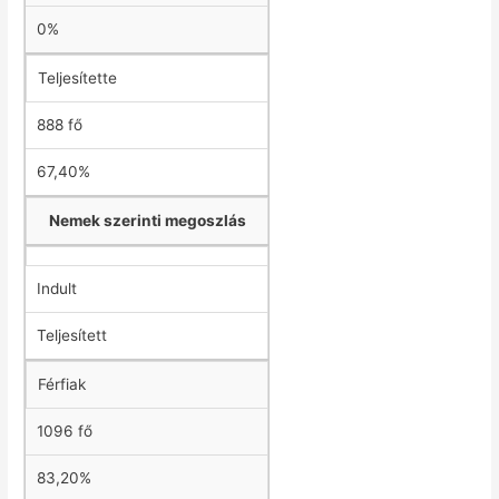
0%
Teljesítette
888 fő
67,40%
Nemek szerinti megoszlás
Indult
Teljesített
Férfiak
1096 fő
83,20%