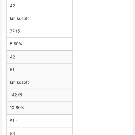
42
km között
77 fő
5,80%
42 -
51
km között
142 fő
10,80%
51 -
56