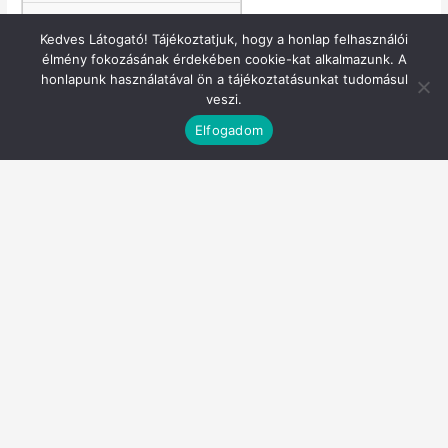
746 fő
Kedves Látogató! Tájékoztatjuk, hogy a honlap felhasználói
élmény fokozásának érdekében cookie-kat alkalmazunk. A
68,10%
honlapunk használatával ön a tájékoztatásunkat tudomásul
veszi.
Nõk
Elfogadom
221 fő
16,80%
142 fő
64,30%
Lakóhely szerinti megoszlás
Indult
Teljesített