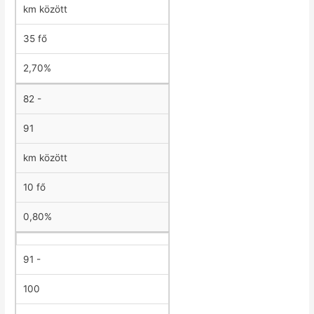
km között
35 fő
2,70%
82 -
91
km között
10 fő
0,80%
91 -
100