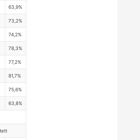
63,9%
73,2%
74,2%
78,3%
77,2%
81,7%
75,6%
63,8%
tett