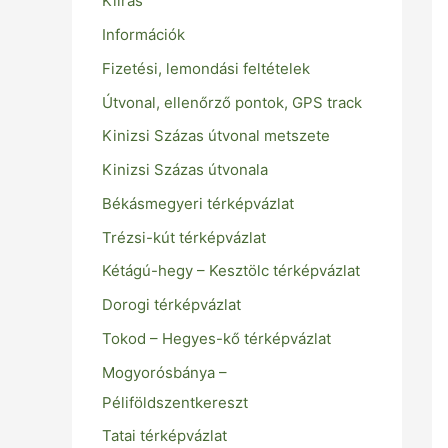
Kiírás
Információk
Fizetési, lemondási feltételek
Útvonal, ellenőrző pontok, GPS track
Kinizsi Százas útvonal metszete
Kinizsi Százas útvonala
Békásmegyeri térképvázlat
Trézsi-kút térképvázlat
Kétágú-hegy – Kesztölc térképvázlat
Dorogi térképvázlat
Tokod – Hegyes-kő térképvázlat
Mogyorósbánya –
Péliföldszentkereszt
Tatai térképvázlat