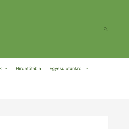
Search
k
Hirdetőtábla
Egyesületünkről