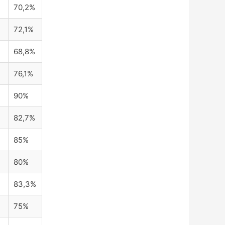
70,2%
72,1%
68,8%
76,1%
90%
82,7%
85%
80%
83,3%
75%