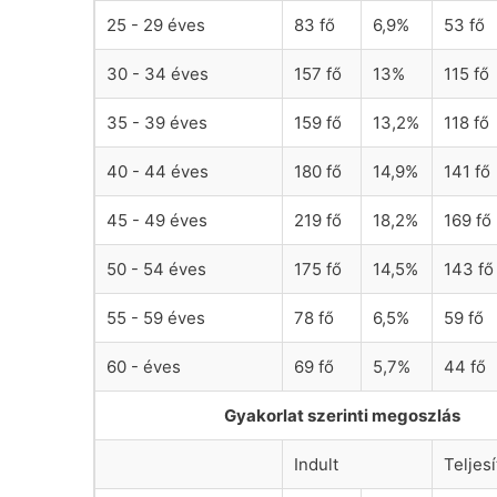
25 - 29 éves
83 fő
6,9%
53 fő
30 - 34 éves
157 fő
13%
115 fő
35 - 39 éves
159 fő
13,2%
118 fő
40 - 44 éves
180 fő
14,9%
141 fő
45 - 49 éves
219 fő
18,2%
169 fő
50 - 54 éves
175 fő
14,5%
143 fő
55 - 59 éves
78 fő
6,5%
59 fő
60 - éves
69 fő
5,7%
44 fő
Gyakorlat szerinti megoszlás
Indult
Teljesí