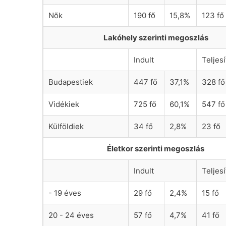
Nõk
190 fő
15,8%
123 fő
Lakóhely szerinti megoszlás
Indult
Teljesí
Budapestiek
447 fő
37,1%
328 fő
Vidékiek
725 fő
60,1%
547 fő
Külföldiek
34 fő
2,8%
23 fő
Életkor szerinti megoszlás
Indult
Teljesí
- 19 éves
29 fő
2,4%
15 fő
20 - 24 éves
57 fő
4,7%
41 fő