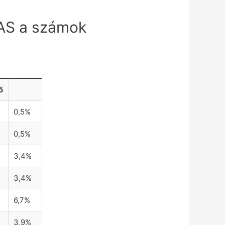
ZAS a számok
ő
0,5%
0,5%
3,4%
3,4%
6,7%
3,9%