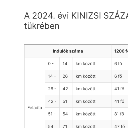
A 2024. évi KINIZSI SZÁ
tükrében
Indulók száma
1206 f
0 -
14
km között
6 fő
14 -
26
km között
6 fő
26 -
42
km között
41 fő
42 -
51
km között
41 fő
Feladta
51 -
54
km között
81 fő
54
71
km között
47 fő