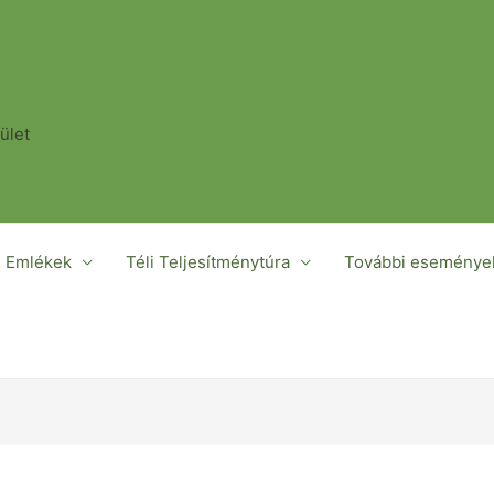
ület
n Emlékek
Téli Teljesítménytúra
További eseménye