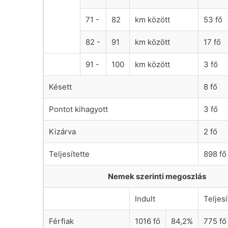
71 -
82
km között
53 fő
82 -
91
km között
17 fő
91 -
100
km között
3 fő
Késett
8 fő
Pontot kihagyott
3 fő
Kizárva
2 fő
Teljesítette
898 fő
Nemek szerinti megoszlás
Indult
Teljesí
Férfiak
1016 fő
84,2%
775 fő