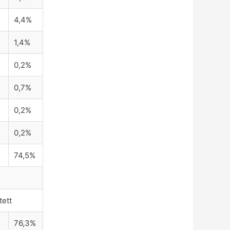
4,4%
1,4%
0,2%
0,7%
0,2%
0,2%
74,5%
tett
76,3%