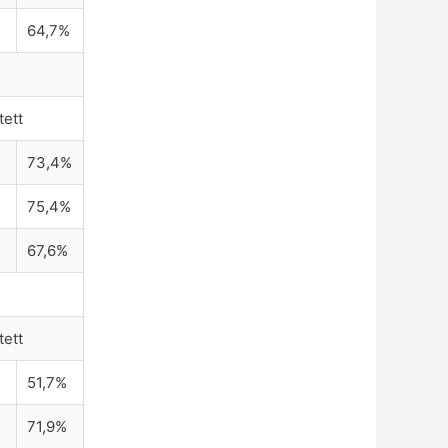
64,7%
tett
73,4%
75,4%
67,6%
tett
51,7%
71,9%