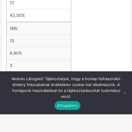
77
43,30%
Nõk
13
6,80%
3
23,10%
Kedves Látogató! Tájékoztatjuk, hogy a honlap felhasználói
élmény fokozásának érdekében cookie-kat alkalmazunk. A
honlapunk használatával ön a tájékoztatásunkat tudomásul
Lakóhely szerinti megoszlás
veszi.
Elfogadom
Indult
Teljesített