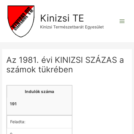
Skip
to
Kinizsi TE
content
Main
Kinizsi Természetbarát Egyesület
Men
Az 1981. évi KINIZSI SZÁZAS a
számok tükrében
Indulók száma
191
Feladta: