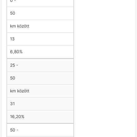
0 -
50
km között
13
6,80%
25 -
50
km között
31
16,20%
50 -