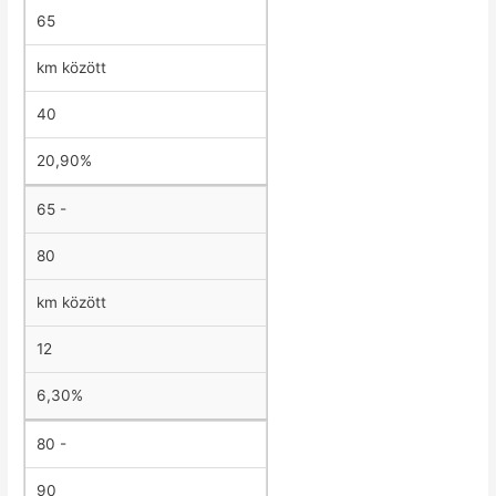
65
km között
40
20,90%
65 -
80
km között
12
6,30%
80 -
90