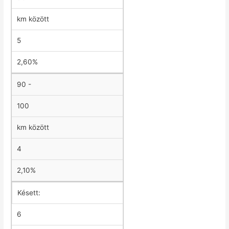
km között
5
2,60%
90 -
100
km között
4
2,10%
Késett:
6