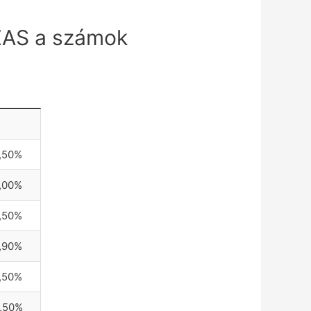
ÁZAS a számok
,50%
,00%
,50%
,90%
,50%
,50%