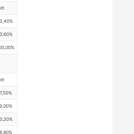
ett
3,40%
3,60%
00,00%
ett
7,50%
9,00%
3,20%
8,80%