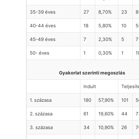
35-39 éves
27
8,70%
23
8
40-44 éves
18
5,80%
10
5
45-49 éves
7
2,30%
5
7
50- éves
1
0,30%
1
1
Gyakorlat szerinti megoszlás
Indult
Teljesít
1. százasa
180
57,90%
101
5
2. százasa
61
19,60%
44
7
3. százasa
34
10,90%
26
7