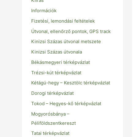
Kiírás
Információk
Fizetési, lemondási feltételek
Útvonal, ellenőrző pontok, GPS track
Kinizsi Százas útvonal metszete
Kinizsi Százas útvonala
Békásmegyeri térképvázlat
Trézsi-kút térképvázlat
Kétágú-hegy – Kesztölc térképvázlat
Dorogi térképvázlat
Tokod – Hegyes-kő térképvázlat
Mogyorósbánya –
Péliföldszentkereszt
Tatai térképvázlat