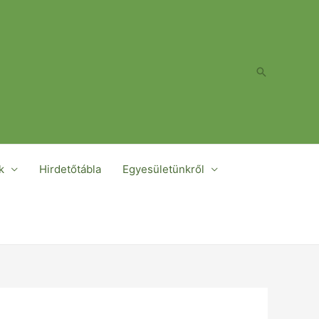
Search
k
Hirdetőtábla
Egyesületünkről