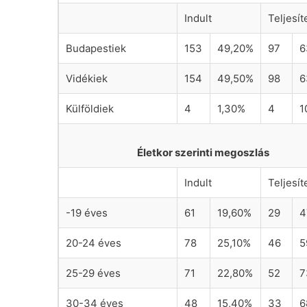
Indult
Teljesít
Budapestiek
153
49,20%
97
6
Vidékiek
154
49,50%
98
6
Külföldiek
4
1,30%
4
1
Életkor szerinti megoszlás
Indult
Teljesít
-19 éves
61
19,60%
29
4
20-24 éves
78
25,10%
46
5
25-29 éves
71
22,80%
52
7
30-34 éves
48
15,40%
33
6