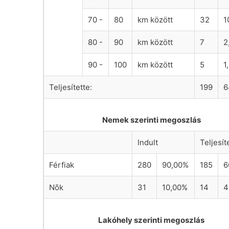
70 -
80
km között
32
1
80 -
90
km között
7
2
90 -
100
km között
5
1
Teljesítette:
199
6
Nemek szerinti megoszlás
Indult
Teljesít
Férfiak
280
90,00%
185
6
Nõk
31
10,00%
14
4
Lakóhely szerinti megoszlás