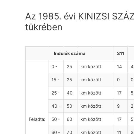
Az 1985. évi KINIZSI SZ
tükrében
Indulók száma
311
0 -
25
km között
14
4
15 -
25
km között
0
0
25 -
40
km között
17
5
40 -
50
km között
9
2
Feladta:
50 -
60
km között
17
5
60 -
70
km között
11
3