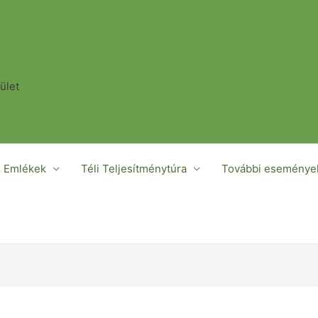
ület
n Emlékek
Téli Teljesítménytúra
További eseménye