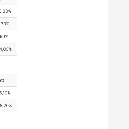
0,30%
,30%
,60%
4,00%
ett
6,10%
5,20%