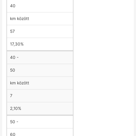
40
km között
57
17,30%
40 -
50
km között
7
2,10%
50 -
60