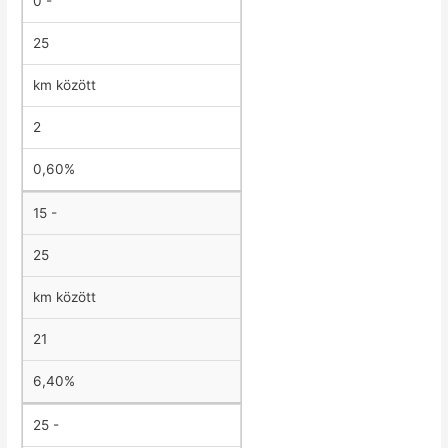
0 -
25
km között
2
0,60%
15 -
25
km között
21
6,40%
25 -