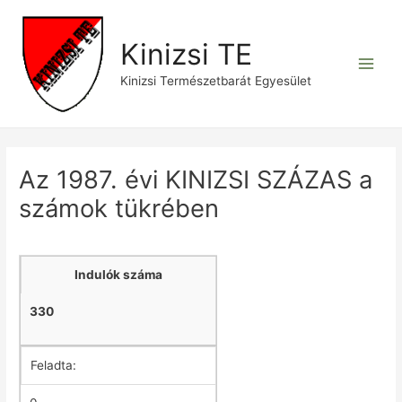
Skip
to
Kinizsi TE
content
Main
Kinizsi Természetbarát Egyesület
Men
Az 1987. évi KINIZSI SZÁZAS a
számok tükrében
Indulók száma
330
Feladta: