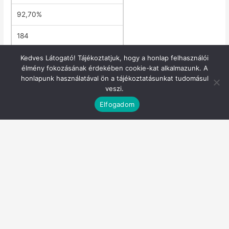
92,70%
184
60,10%
Kedves Látogató! Tájékoztatjuk, hogy a honlap felhasználói
élmény fokozásának érdekében cookie-kat alkalmazunk. A
honlapunk használatával ön a tájékoztatásunkat tudomásul
Nõk
veszi.
24
Elfogadom
7,30%
11
45,80%
Lakóhely szerinti megoszlás
Indult