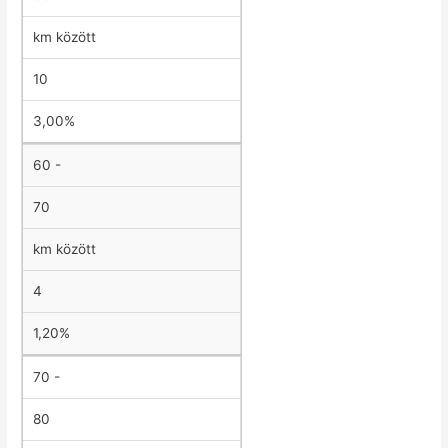
km között
10
3,00%
60 -
70
km között
4
1,20%
70 -
80