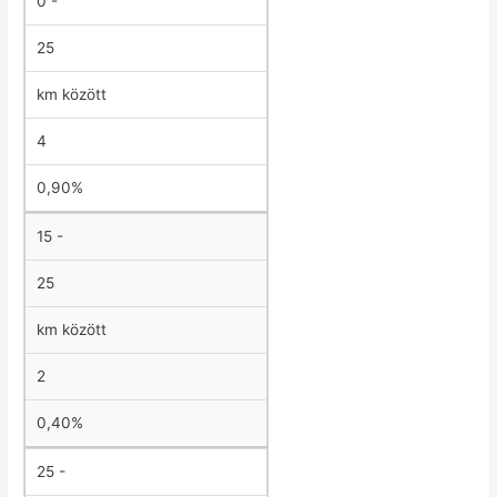
0 -
25
km között
4
0,90%
15 -
25
km között
2
0,40%
25 -