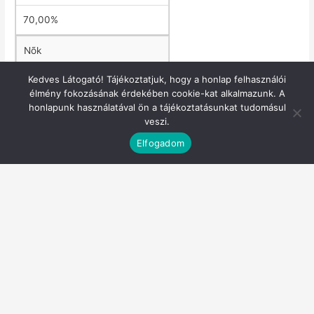
70,00%
Nõk
Kedves Látogató! Tájékoztatjuk, hogy a honlap felhasználói
44
élmény fokozásának érdekében cookie-kat alkalmazunk. A
honlapunk használatával ön a tájékoztatásunkat tudomásul
9,60%
veszi.
23
Elfogadom
52,30%
Lakóhely szerinti megoszlás
Indult
Teljesített
Budapestiek