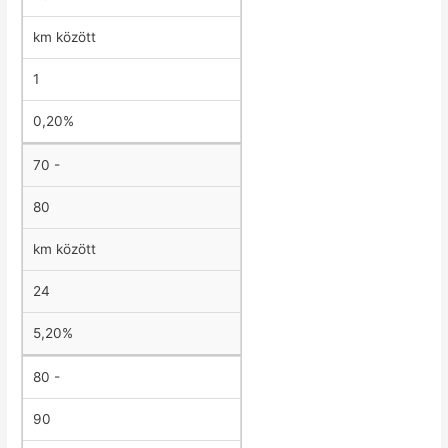
km között
1
0,20%
70 -
80
km között
24
5,20%
80 -
90