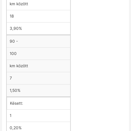
km között
18
3,90%
90 -
100
km között
7
1,50%
Késett:
1
0,20%