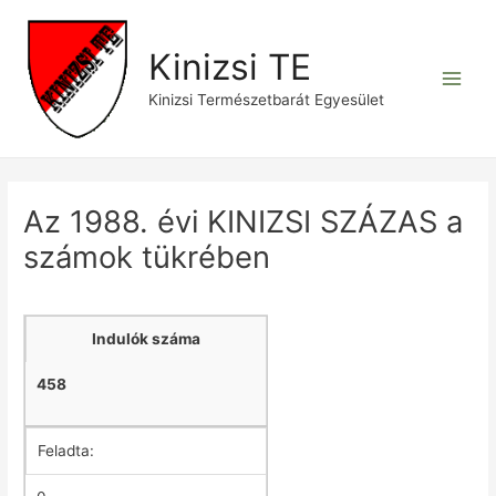
Skip
to
Kinizsi TE
content
Main
Kinizsi Természetbarát Egyesület
Men
Az 1988. évi KINIZSI SZÁZAS a
számok tükrében
Indulók száma
458
Feladta: